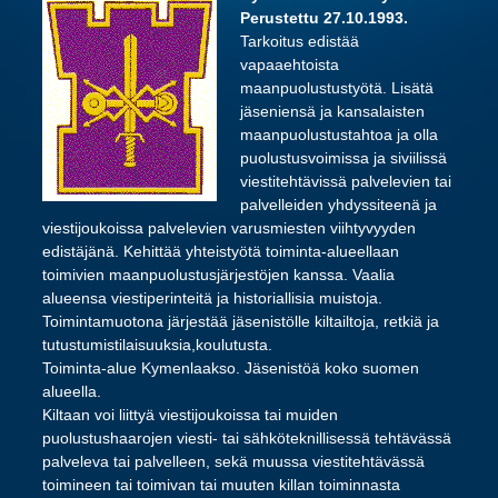
Perustettu 27.10.1993.
Tarkoitus edistää
vapaaehtoista
maanpuolustustyötä. Lisätä
jäseniensä ja kansalaisten
maanpuolustustahtoa ja olla
puolustusvoimissa ja siviilissä
viestitehtävissä palvelevien tai
palvelleiden yhdyssiteenä ja
viestijoukoissa palvelevien varusmiesten viihtyvyyden
edistäjänä. Kehittää yhteistyötä toiminta-alueellaan
toimivien maanpuolustusjärjestöjen kanssa. Vaalia
alueensa viestiperinteitä ja historiallisia muistoja.
Toimintamuotona järjestää jäsenistölle kiltailtoja, retkiä ja
tutustumistilaisuuksia,koulutusta.
Toiminta-alue Kymenlaakso. Jäsenistöä koko suomen
alueella.
Kiltaan voi liittyä viestijoukoissa tai muiden
puolustushaarojen viesti- tai sähköteknillisessä tehtävässä
palveleva tai palvelleen, sekä muussa viestitehtävässä
toimineen tai toimivan tai muuten killan toiminnasta