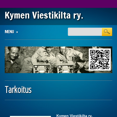
Kymen Viestikilta ry.
Main menu
Skip
MENU
to
content
Tarkoitus
Kymen Viestikilta ry.